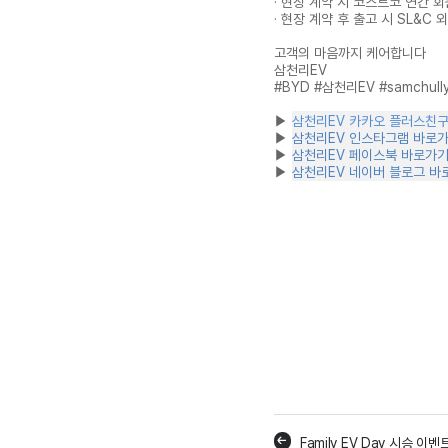
· 현장 계약 시 코스트코 연간 
· 현장 계약 후 출고 시 SL&C 
고객의 마음까지 케어합니다
삼천리EV
#BYD #삼천리EV #samchull
▶
삼천리EV 카카오 플러스친
▶
삼천리EV 인스타그램 바로
▶
삼천리EV 페이스북 바로가
▶
삼천리EV 네이버 블로그 바
Family EV Day 시승 이벤