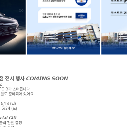
 행사 𝘾𝙊𝙈𝙄𝙉𝙂 𝙎𝙊𝙊𝙉
!
TO 3가 스며듭니다.
선물도 준비되어 있어요.
5/18 (일)
 5/24 (토)
 𝙂𝙞𝙛𝙩
저블백 전원 증정