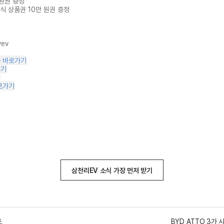
회원권 증정
외식 상품권 10만 원권 증정
yev
구 바로가기
가기
기
로가기
삼천리EV 소식 가장 먼저 받기
트
BYD ATTO 3가