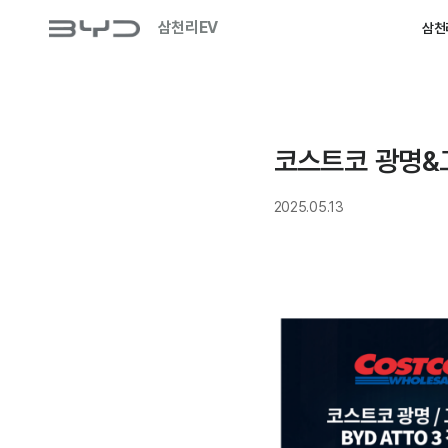
삼천리EV
삼천
코스트코 광명&고
2025.05.13