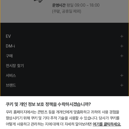
운영시간
평일 09:00 ~ 18:00
(주말, 공휴일 제외)
EV
DM-i
구매
전시장 찾기
서비스
브랜드
쿠키 및 개인 정보 보호 정책을 수락하시겠습니까?
우리 홈페이지에서는 콘텐츠 등을 개개인에게 맞춤화하고 귀하의 사용 경험을
향상시키기 위해 쿠키 및 기타 추적 기술을 사용할 수 있습니다.
당사가 쿠키를
어떻게 사용하고 관리하는 지에 대해 더 자세히 알아보려면
여기를 클릭하세요.
개인정보처리방침
(BYD Korea
BYD Korea Auto
Mobile App
Vehicle)